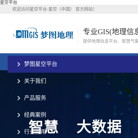
星空平台
欢迎访问星空平台-星空（中国） 官方网站！
专业GIS(地理
提供地理信息平台、智慧气
梦图星空平台
关于我们
产品服务
经典案例
行业应用