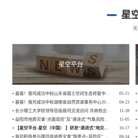
星
关
星空平台
▪ 喜报！我司成功中标山东省国土空间生态修复中心地质灾害风险区管理模块开发项目
05-15
▪ 喜报！我司成功中标湖南省自然资源事务中心2026年度地质灾害调查数据检查、处理与维护项目
04-23
▪ 长沙理工大学校领导莅临我司交流访问 共商校企合作新篇章
11-28
▪ 益阳市地质灾害“点面双控”及“递进式”气象风险预警工作推进会会议
11-05
▪ 【星空平台-星空（中国） 】研发“递进式”地灾预警系统获安化县领导高度认可 ——地理信息技术赋能地质灾害防治，助力精准预警新突破
10-17
▪ 我司积极参与隆回县地质灾害“隐患点+风险区” 双控体系建设交流会
09-24